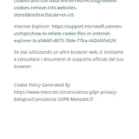
cookies-and-site-data-firefox?redirectslug=delete-
cookies-remove-info-websites-
stored&redirectlocale=en-US
Internet Explorer:
https://support.microsoft.com/en-
us/topic/how-to-delete-cookie-files-in-internet-
explorer-bca9446f-d873-78de-77ba-d42645fa52fc
Se stai utilizzando un altro browser web, ti invitiamo
a consultare i documenti di supporto ufficiali del tuo
browser.
Cookie Policy Generated By
https://www.menconi.it/consulenza-gdpr-privacy-
bologna/Consulenza GDPR
Menconi.IT