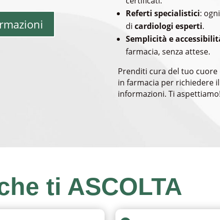
certificati.
Referti specialistici
: ogn
ormazioni
di
cardiologi esperti
.
Semplicità e accessibilit
farmacia, senza attese.
Prenditi cura del tuo cuore 
in farmacia per richiedere 
informazioni. Ti aspettiamo
che ti
ASCOLTA