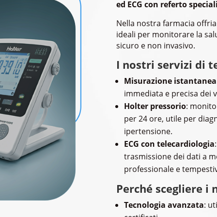
ed ECG con referto special
Nella nostra farmacia offria
ideali per monitorare la sa
sicuro e non invasivo.
I nostri servizi di
Misurazione istantanea 
immediata e precisa dei v
Holter pressorio
: monito
per 24 ore, utile per diag
ipertensione.
ECG con telecardiologia
trasmissione dei dati a me
professionale e tempesti
Perché scegliere i n
Tecnologia avanzata
: u